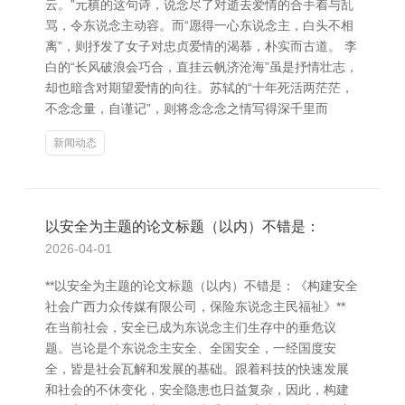
云。”元稹的这句诗，说念尽了对逝去爱情的合手着与乱
骂，令东说念主动容。而“愿得一心东说念主，白头不相
离”，则抒发了女子对忠贞爱情的渴慕，朴实而古道。 李
白的“长风破浪会巧合，直挂云帆济沧海”虽是抒情壮志，
却也暗含对期望爱情的向往。苏轼的“十年死活两茫茫，
不念念量，自谨记”，则将念念念之情写得深千里而
新闻动态
以安全为主题的论文标题（以内）不错是：
2026-04-01
**以安全为主题的论文标题（以内）不错是：《构建安全
社会广西力众传媒有限公司，保险东说念主民福祉》**
在当前社会，安全已成为东说念主们生存中的垂危议
题。岂论是个东说念主安全、全国安全，一经国度安
全，皆是社会瓦解和发展的基础。跟着科技的快速发展
和社会的不休变化，安全隐患也日益复杂，因此，构建