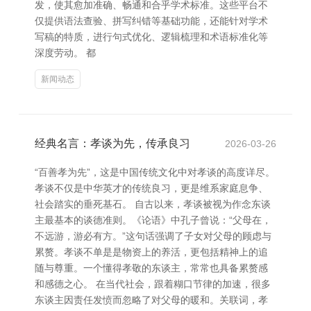
发，使其愈加准确、畅通和合乎学术标准。这些平台不
仅提供语法查验、拼写纠错等基础功能，还能针对学术
写稿的特质，进行句式优化、逻辑梳理和术语标准化等
深度劳动。 都
新闻动态
经典名言：孝谈为先，传承良习
2026-03-26
“百善孝为先”，这是中国传统文化中对孝谈的高度详尽。
孝谈不仅是中华英才的传统良习，更是维系家庭息争、
社会踏实的垂死基石。 自古以来，孝谈被视为作念东谈
主最基本的谈德准则。《论语》中孔子曾说：“父母在，
不远游，游必有方。”这句话强调了子女对父母的顾虑与
累赘。孝谈不单是是物资上的养活，更包括精神上的追
随与尊重。一个懂得孝敬的东谈主，常常也具备累赘感
和感德之心。 在当代社会，跟着糊口节律的加速，很多
东谈主因责任发愤而忽略了对父母的暖和。关联词，孝