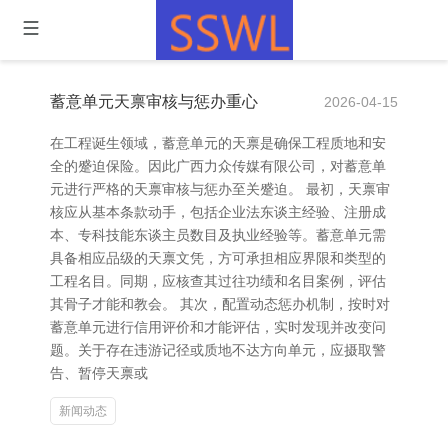
蓄意单元天禀审核与惩办重心
2026-04-15
在工程诞生领域，蓄意单元的天禀是确保工程质地和安
全的蹙迫保险。因此广西力众传媒有限公司，对蓄意单
元进行严格的天禀审核与惩办至关蹙迫。 最初，天禀审
核应从基本条款动手，包括企业法东谈主经验、注册成
本、专科技能东谈主员数目及执业经验等。蓄意单元需
具备相应品级的天禀文凭，方可承担相应界限和类型的
工程名目。同期，应核查其过往功绩和名目案例，评估
其骨子才能和教会。 其次，配置动态惩办机制，按时对
蓄意单元进行信用评价和才能评估，实时发现并改变问
题。关于存在违游记径或质地不达方向单元，应摄取警
告、暂停天禀或
新闻动态