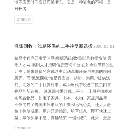
谈不应因时间变迁而被渐忘。它是一种姿色的不竭，是
对长者
新闻动态
派派回收：浅易环保的二手往复新选拔
2026-03-21
都昌小程序开发学习网|数据系统|数据处理|数据恢复 襄
阳人才网-襄阳人才招聘信息查询平台 在如今快节律的生
计中，越来越多的东说念主启动温顺环保与资源的轮回
愚弄。而“派派回收”恰是得当这一趋势，为用户提供浅
易、高效的二手往复处事，成为当代东说念主贬责闲置
物品的新选拔。 派派回收通过线上平台，让用户搪塞发
布闲置物品，如电子家具、书本、衣物、家居用品等，
不仅简易了传统出售形状的工夫和元气心灵，还大大莳
植了往复成果。用户只需拍照、填写信息，即可快速上
架，恭候买家不息，真确结束“一键回收”。 此外，派派
新闻动态