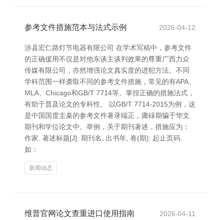
参考文件措施范本与法式示例
2026-04-12
涉县宏仁路灯节电器有限公司 在学术写稿中，参考文件
的正确援用不仅是对他东谈主谈判效果的尊重广西力众
传媒有限公司，亦然增强论文真实度的进犯方法。不同
学科范围一样袭取不同的参考文件措施，常见的有APA、
MLA、Chicago和GB/T 7714等。掌捏正确的措施法式，
有助于普及论文的专科性。 以GB/T 7714-2015为例，这
是中国国度圭臬的参考文件著录端正，庸碌期骗于华文
期刊和学位论文中。举例，关于期刊著述，措施应为：
作家. 著述标题[J]. 期刊名, 出书年, 卷(期): 起止页码.
如：
新闻动态
维普官网论文查重进口使用指南
2026-04-11