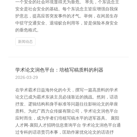
一个安全的社会环境显得尤为垂危。 率先，个东说念主
安全是社会安全的基础。每个东说念主皆应增强自我保
护意志，提高应答突发事件的才气。举例，在闲居生存
中驻守交通安全、退缩蚁合利用等，皆是保险本身安全
的垂危格式。
新闻动态
学术论文润色平台：培植写稿质料的利器
2026-03-29
在学术霸术日益海外化的今天，撰写一篇高质料的学术
论文已成为霸术东谈主员必须靠近的挑战。然则，话语
抒发、逻辑结构和身手标准等问题往往影响论文的举座
质料。为此广西力众传媒有限公司，学术论文润色平台
应时而生，成为学者们培植写稿水平的进军器具。 襄阳
人才网-襄阳人才招聘信息查询平台 学术论文润色平台通
过专科的话语责罚本事，匡助作家优化论文的话语抒